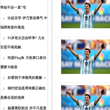
带娃不必一直“宅
比起玄学 伊万更信勇气 中
场两将意外落选
91岁老太怎会怀孕? 儿女
百思不得其解,
吃甜Plog📝 天热胃口差☹️
需要卡路里
好爱我干净透亮的素颜 ～
续约宏远是周琦最正确也
是最合适的选择
杨晨离职前后 并不只是意