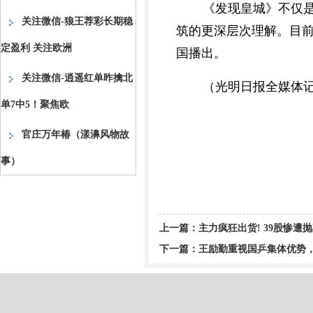
《发现皇城》不仅
关注微信-狼王荐彩长期稳
筑的更深层次理解。目
定盈利 关注欧洲
国播出。
关注微信-逍遥红单昨擒北
（光明日报全媒体记
单7中5！聚焦欧
官庄万年椿（漾濞风物故
事）
上一篇：
主力疯狂出货! 39股惨遭
下一篇：
王励勤重视国乒集体优势