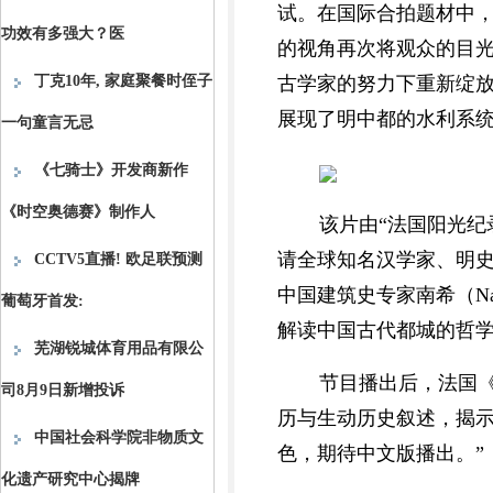
试。在国际合拍题材中
功效有多强大？医
的视角再次将观众的目
丁克10年, 家庭聚餐时侄子
古学家的努力下重新绽放
展现了明中都的水利系
一句童言无忌
《七骑士》开发商新作
《时空奥德赛》制作人
该片由“法国阳光纪录
请全球知名汉学家、明史学
CCTV5直播! 欧足联预测
中国建筑史专家南希（Nanc
葡萄牙首发:
解读中国古代都城的哲
芜湖锐城体育用品有限公
节目播出后，法国《
司8月9日新增投诉
历与生动历史叙述，揭示明
中国社会科学院非物质文
色，期待中文版播出。”
化遗产研究中心揭牌