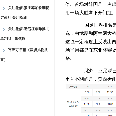
倍。首场对阵国足，考
关注微信-狼王荐彩长期稳
用一场大胜拿下开门红
定盈利 关注欧洲
国足世界排名第87
关注微信-逍遥红单昨擒北
选，由武磊和阿兰两大核
单7中5！聚焦欧
这也一定程度上反映出两
场平局都是在东亚杯赛
官庄万年椿（漾濞风物故
杀。
事）
此外，亚足联已经
更为不利的是，贾西姆此